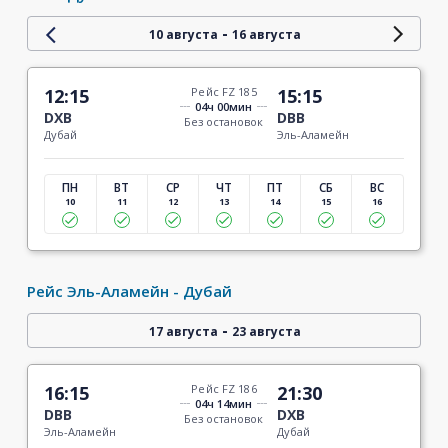
-
10 августа
16 августа
12:15
Рейс FZ 185
15:15
04ч 00мин
DXB
DBB
Без остановок
Дубай
Эль-Аламейн
ПН
ВТ
СР
ЧТ
ПТ
СБ
ВС
10
11
12
13
14
15
16
Рейс Эль-Аламейн - Дубай
-
17 августа
23 августа
16:15
Рейс FZ 186
21:30
04ч 14мин
DBB
DXB
Без остановок
Эль-Аламейн
Дубай