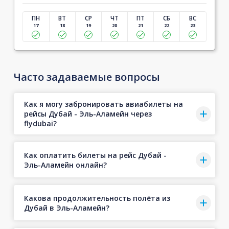
ПН
ВТ
СР
ЧТ
ПТ
СБ
ВС
17
18
19
20
21
22
23
Часто задаваемые вопросы
Как я могу забронировать авиабилеты на
рейсы Дубай - Эль-Аламейн через
flydubai?
Как оплатить билеты на рейс Дубай -
Эль-Аламейн онлайн?
Какова продолжительность полёта из
Дубай в Эль-Аламейн?