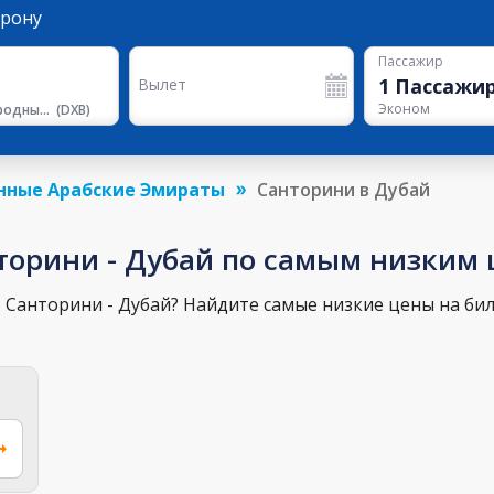
орону
Пассажир
1
Пассажи
Вылет
Эконом
Международный Аэропорт Дубая
(
DXB
)
нные Арабские Эмираты
Санторини в Дубай
торини - Дубай по самым низким
 Санторини - Дубай? Найдите самые низкие цены на бил