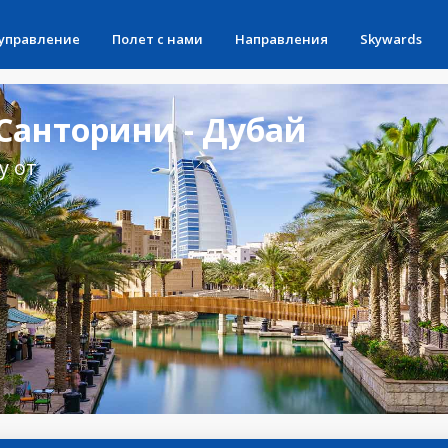
 управление
Полет с нами
Направления
Skywards
Санторини - Дубай
у от