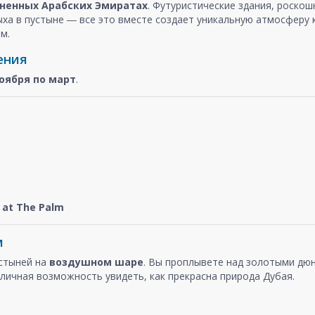
ненных Арабских Эмиратах
. Футуристические здания, роско
ыха в пустыне ― все это вместе создает уникальную атмосферу
м.
ения
оября
по март
.
at The Palm
м
устыней на
воздушном шаре
. Вы проплывете над золотыми дюн
личная возможность увидеть, как прекрасна природа Дубая.