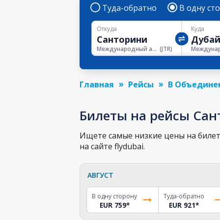
Туда-обратно
В одну ст
Откуда
Куда
Международный аэропорт Санторини
(
JTR
)
Главная
Рейсы
В Объедине
Билеты на рейсы Сан
Ищете самые низкие цены на билет
на сайте flydubai.
АВГУСТ
В одну сторону
Туда-обратно
EUR 759
*
EUR 921
*