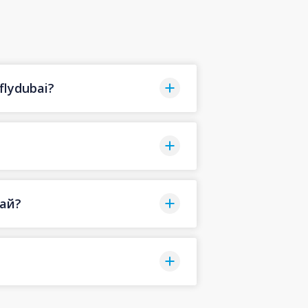
lydubai?
бай?