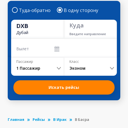
Туда-обратно
В одну сторону
Куда
DXB
Дубай
Введите направление
Вылет
Пассажир
Класс
1
Пассажир
Эконом
Искать рейсы
Главная
Рейсы
В Ирак
В Басра