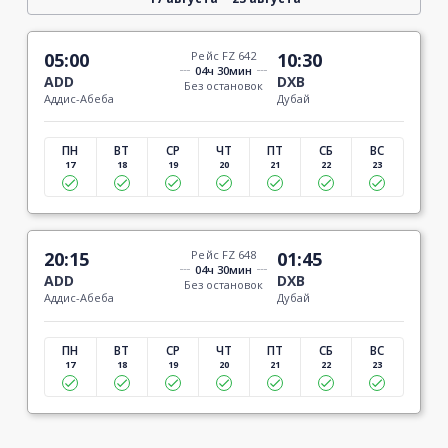
05:00
Рейс FZ 642
10:30
04ч 30мин
ADD
DXB
Без остановок
Аддис-Абеба
Дубай
ПН
ВТ
СР
ЧТ
ПТ
СБ
ВС
17
18
19
20
21
22
23
20:15
Рейс FZ 648
01:45
04ч 30мин
ADD
DXB
Без остановок
Аддис-Абеба
Дубай
ПН
ВТ
СР
ЧТ
ПТ
СБ
ВС
17
18
19
20
21
22
23