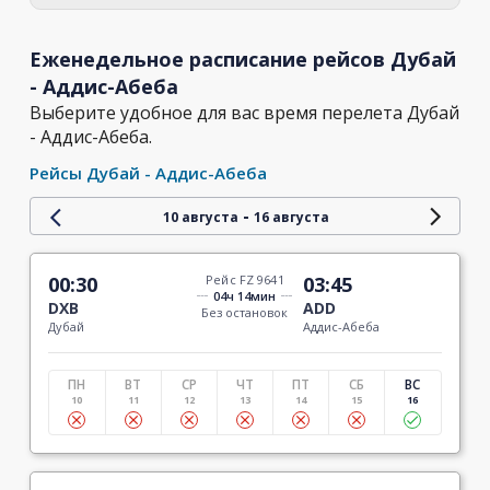
Еженедельное расписание рейсов Дубай
- Аддис-Абеба
Выберите удобное для вас время перелета Дубай
- Аддис-Абеба.
Рейсы Дубай - Аддис-Абеба
-
10 августа
16 августа
00:30
Рейс FZ 9641
03:45
04ч 14мин
DXB
ADD
Без остановок
Дубай
Аддис-Абеба
ПН
ВТ
СР
ЧТ
ПТ
СБ
ВС
10
11
12
13
14
15
16