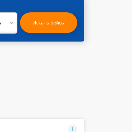
р
Искать рейсы
?