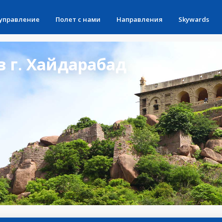
 управление
Полет с нами
Направления
Skywards
 г. Хайдарабад