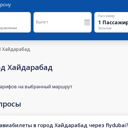
орону
Пассажир
1
Пассажи
Вылет
правление
Эконом
В Хайдарабад
од Хайдарабад
тарифов на выбранный маршрут
просы
авиабилеты в город Хайдарабад через flydubai