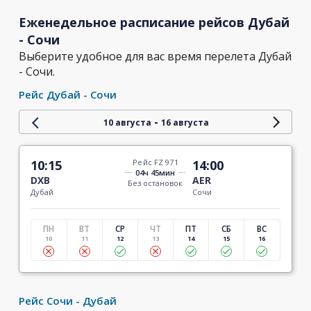
Еженедельное расписание рейсов Дубай
- Сочи
Выберите удобное для вас время перелета Дубай
- Сочи.
Рейс Дубай - Сочи
-
10 августа
16 августа
10:15
Рейс FZ 971
14:00
04ч 45мин
DXB
AER
Без остановок
Дубай
Сочи
ПН
ВТ
СР
ЧТ
ПТ
СБ
ВС
10
11
12
13
14
15
16
Рейс Сочи - Дубай