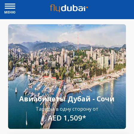
МЕНЮ
Авиабилеты Дубай - Сочи
Тарифы в одну сторону от
AED 1,509*