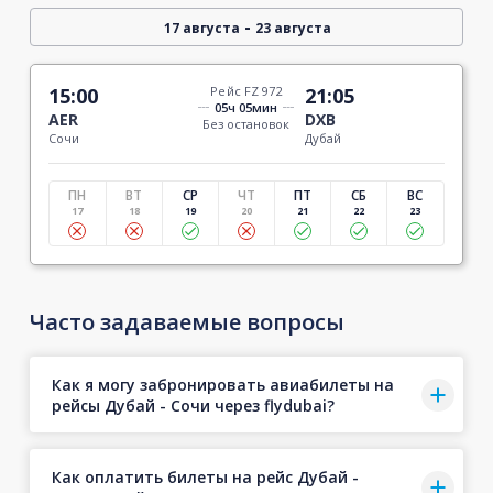
-
17 августа
23 августа
15:00
Рейс FZ 972
21:05
05ч 05мин
AER
DXB
Без остановок
Сочи
Дубай
ПН
ВТ
СР
ЧТ
ПТ
СБ
ВС
17
18
19
20
21
22
23
Часто задаваемые вопросы
Как я могу забронировать авиабилеты на
рейсы Дубай - Сочи через flydubai?
Как оплатить билеты на рейс Дубай -