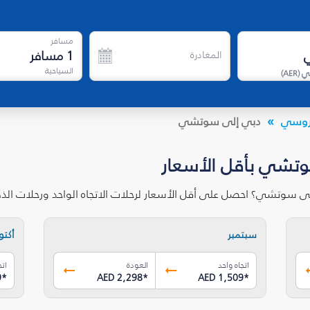
مسافر
1
مسافر
المغادرة
السياحية
ي
(
AER
)
الروسي
دبي إلى سوتشي
وتشي بأقل الأسعار
لى سوتشي؟ احصل على أقل الأسعار لرحلات الاتجاه الواحد ورحلات ال
سبتمبر
أكتوب
اتجاه واحد
العودة
اتج
9
*
AED 2,298
*
AED 1,509
*