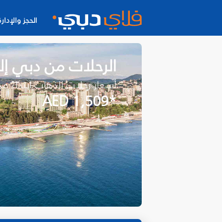
الحجز والإدارة
الرحلات من دبي 
أسعار رحلات الذهاب ابتداءً م
*AED 1,509