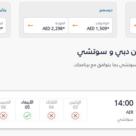
ديسمبر
يناير
اتجاه واحد
العودة
اتج
9
*
AED 2,298
*
AED 1,509
*
ين دبي و سوتشي
 سوتشي بما يتوافق مع برنامجك.
14:00
الإثنين
الثلاثاء
الأربعاء
الخمي
06
05
04
03
AER
سوتشي