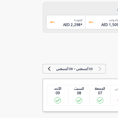
اه واحد
العودة
AED 2,298
*
AED 1,50
-
03 أغسطس
09 أغسطس
س
الجمعة
السبت
الأحد
09
08
07