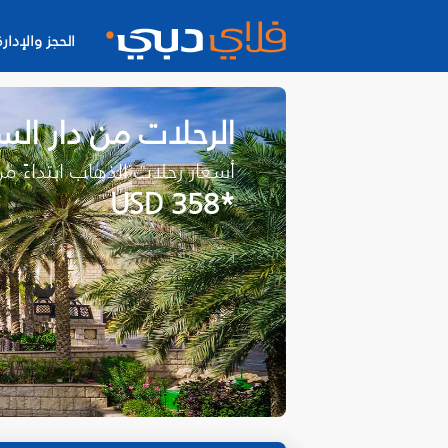
الحجز والإدارة
الرحلات من دار ال
أسعار رحلات الذهاب ابتداءً م
*USD 358