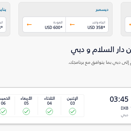
ديسمبر
يناير
اتجاه واحد
العودة
اتج
8
*
USD 600
*
USD 358
*
 دار السلام و دبي
م إلى دبي بما يتوافق مع برنامجك.
03:45
الإثنين
الثلاثاء
الأربعاء
الخمي
06
05
04
03
DXB
دبي