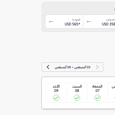
اه واحد
العودة
USD 565
*
USD 35
-
03 أغسطس
09 أغسطس
س
الجمعة
السبت
الأحد
09
08
07