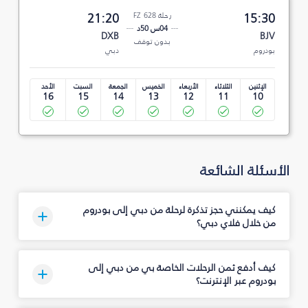
15:30
رحلة FZ 628
21:20
04س 50د
DXB
BJV
بدون توقف
بودروم
دبي
الإثنين
الثلاثاء
الأربعاء
الخميس
الجمعة
السبت
الأحد
16
15
14
13
12
11
10
الأسئلة الشائعة
كيف يمكنني حجز تذكرة لرحلة من دبي إلى بودروم
من خلال فلاي دبي؟
كيف أدفع ثمن الرحلات الخاصة بي من دبي إلى
بودروم عبر الإنترنت؟