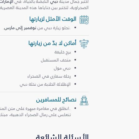
اختبر جمال مدينة
دبي
النابضة بالحياة، في
الإمارات
الصحراوية، لتختبر بين حناياها هذه المدينة العصرية
الوقت الأمثل لزيارتها
.تحلو زيارة دبي من
نوفمبر إلى مارس
.
أماكن لا بدّ من زيارتها
برج خليفة
متحف المستقبل
دبي مول
رحلة سفاري في الصحراء
الإطلالة الخلابة من نخلة دبي
نصائح للمسافرين
.انطلق في مغامرة مبهرة على متن المن
تنعكس على رمال الصحراء الذهبية، مبتكرة
الأسئلة الشائعة