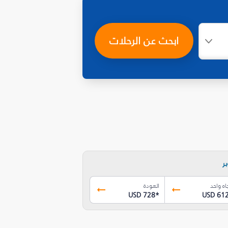
ابحث عن الرحلات
ر
اه واحد
العودة
USD 728
*
USD 61