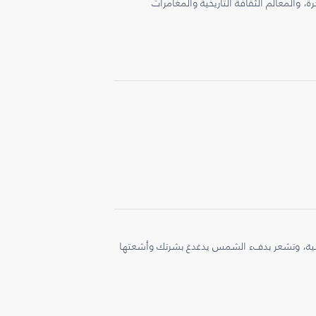
، والمعالم الثقافة التاريخية والمغامرات
ملية، وتشعر بدفء الشمس يدغدغ بشرتك وأشعتها