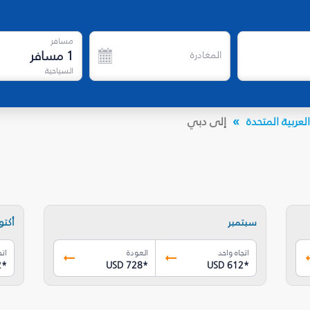
مسافر
1
مسافر
المغادرة
السياحية
لعربية المتحدة
إلى دبي
سبتمبر
أكتوب
اتجاه واحد
العودة
اتج
2
*
USD 728
*
USD 612
*