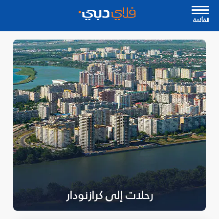
القأئمة
رحلات إلى كرازنودار