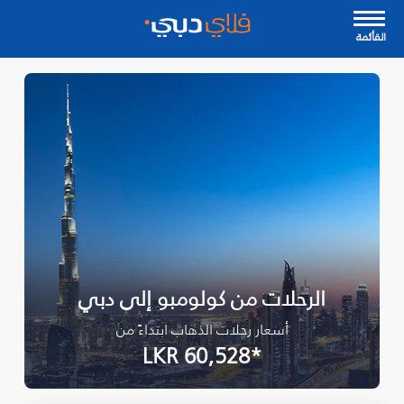
القأئمة
الرحلات من كولومبو إلى دبي
أسعار رحلات الذهاب ابتداءً من
*LKR 60,528