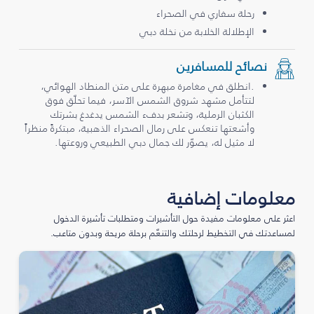
رحلة سفاري في الصحراء
الإطلالة الخلابة من نخلة دبي
نصائح للمسافرين
.انطلق في مغامرة مبهرة على متن المنطاد الهوائي،
لتتأمل مشهد شروق الشمس الآسر، فيما تحلّق فوق
الكثبان الرملية، وتشعر بدفء الشمس يدغدغ بشرتك
وأشعتها تنعكس على رمال الصحراء الذهبية، مبتكرةً منظراً
لا مثيل له، يصوّر لك جمال دبي الطبيعي وروعتها.
معلومات إضافية
اعثر على معلومات مفيدة حول التأشيرات ومتطلبات تأشيرة الدخول
لمساعدتك في التخطيط لرحلتك والتنعّم برحلة مريحة وبدون متاعب.