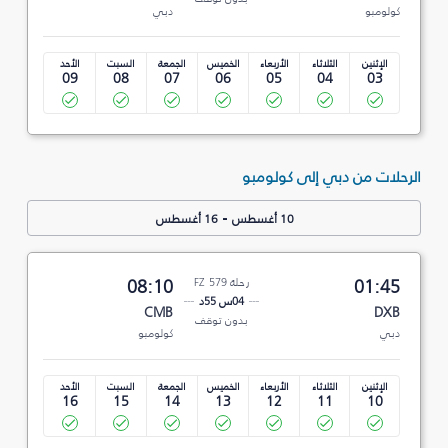
كولومبو
دبي
الإثنين
الثلاثاء
الأربعاء
الخميس
الجمعة
السبت
الأحد
09
08
07
06
05
04
03
الرحلات من دبي إلى كولومبو
-
10 أغسطس
16 أغسطس
01:45
رحلة FZ 579
08:10
04س 55د
CMB
DXB
بدون توقف
دبي
كولومبو
الإثنين
الثلاثاء
الأربعاء
الخميس
الجمعة
السبت
الأحد
16
15
14
13
12
11
10