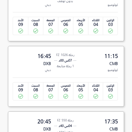
بدون توقف
كولومبو
دبي
الإثنين
الثلاثاء
الأربعاء
الخميس
الجمعة
السبت
الأحد
09
08
07
06
05
04
03
11:15
رحلة FZ 1026
16:45
07س 00د
DXB
CMB
1 رحلة متابعة
كولومبو
دبي
الإثنين
الثلاثاء
الأربعاء
الخميس
الجمعة
السبت
الأحد
09
08
07
06
05
04
03
17:35
رحلة FZ 550
20:45
04س 40د
DXB
CMB
بدون توقف