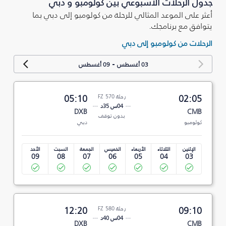
جدول الرحلات الأسبوعي بين كولومبو و دبي
أعثر على الموعد المثالي للرحلة من كولومبو إلى دبي بما
يتوافق مع برنامجك.
الرحلات من كولومبو إلى دبي
-
03 أغسطس
09 أغسطس
02:05
رحلة FZ 570
05:10
04س 35د
DXB
CMB
بدون توقف
كولومبو
دبي
الإثنين
الثلاثاء
الأربعاء
الخميس
الجمعة
السبت
الأحد
09
08
07
06
05
04
03
09:10
رحلة FZ 580
12:20
04س 40د
DXB
CMB