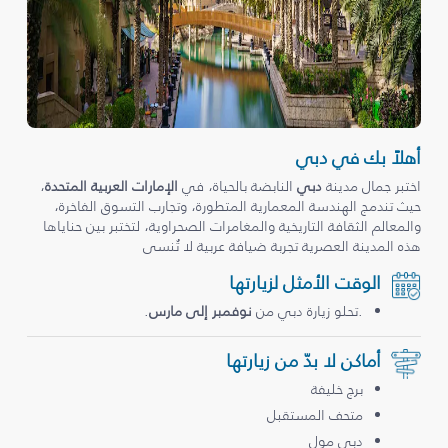
أهلاً بك في دبي
اختبر جمال مدينة
دبي
النابضة بالحياة، في
الإمارات العربية المتحدة
،
حيث تندمج الهندسة المعمارية المتطورة، وتجارب التسوق الفاخرة،
والمعالم الثقافة التاريخية والمغامرات الصحراوية، لتختبر بين حناياها
هذه المدينة العصرية تجربة ضيافة عربية لا تُنسى
الوقت الأمثل لزيارتها
.تحلو زيارة دبي من
نوفمبر إلى مارس
.
أماكن لا بدّ من زيارتها
برج خليفة
متحف المستقبل
دبي مول