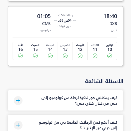
18:40
رحلة FZ 569
01:05
04س 55د
CMB
DXB
بدون توقف
دبي
كولومبو
الإثنين
الثلاثاء
الأربعاء
الخميس
الجمعة
السبت
الأحد
16
15
14
13
12
11
10
الأسئلة الشائعة
كيف يمكنني حجز تذكرة لرحلة من كولومبو إلى
دبي من خلال فلاي دبي؟
كيف أدفع ثمن الرحلات الخاصة بي من كولومبو
إلى دبي عبر الإنترنت؟