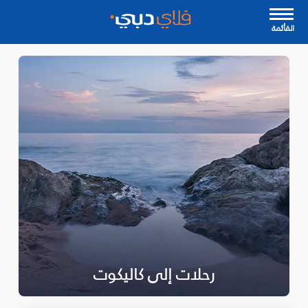
القأئمة
رحلات إلى كاليكوت