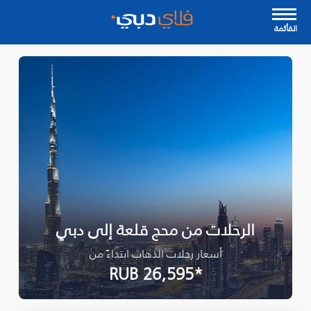
القأئمة
الرحلات من محج قلعة إلى دبي
أسعار رحلات الذهاب ابتداءً من
*RUB 26,595