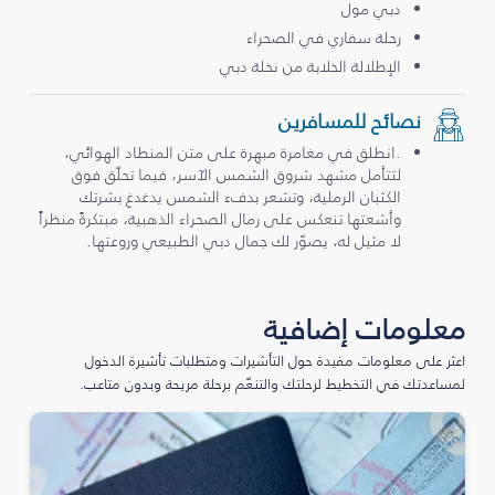
دبي مول
رحلة سفاري في الصحراء
الإطلالة الخلابة من نخلة دبي
نصائح للمسافرين
.انطلق في مغامرة مبهرة على متن المنطاد الهوائي،
لتتأمل مشهد شروق الشمس الآسر، فيما تحلّق فوق
الكثبان الرملية، وتشعر بدفء الشمس يدغدغ بشرتك
وأشعتها تنعكس على رمال الصحراء الذهبية، مبتكرةً منظراً
لا مثيل له، يصوّر لك جمال دبي الطبيعي وروعتها.
معلومات إضافية
اعثر على معلومات مفيدة حول التأشيرات ومتطلبات تأشيرة الدخول
لمساعدتك في التخطيط لرحلتك والتنعّم برحلة مريحة وبدون متاعب.