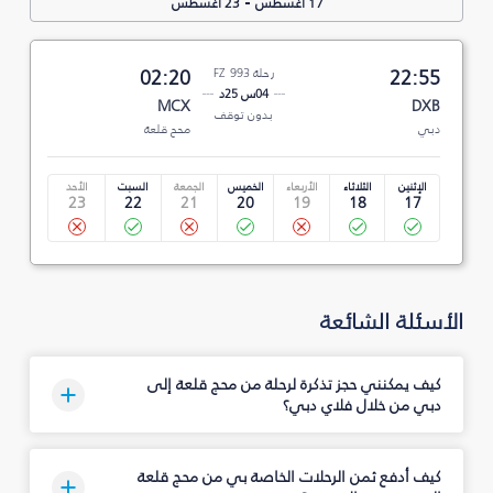
-
17 أغسطس
23 أغسطس
22:55
رحلة FZ 993
02:20
04س 25د
MCX
DXB
بدون توقف
دبي
محج قلعة
الإثنين
الثلاثاء
الأربعاء
الخميس
الجمعة
السبت
الأحد
23
22
21
20
19
18
17
الأسئلة الشائعة
كيف يمكنني حجز تذكرة لرحلة من محج قلعة إلى
دبي من خلال فلاي دبي؟
كيف أدفع ثمن الرحلات الخاصة بي من محج قلعة