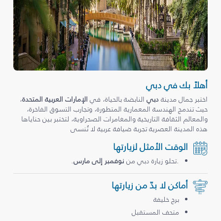
أهلاً بك في دبي
اختبر جمال مدينة
دبي
النابضة بالحياة، في
الإمارات العربية المتحدة
،
حيث تندمج الهندسة المعمارية المتطورة، وتجارب التسوق الفاخرة،
والمعالم الثقافة التاريخية والمغامرات الصحراوية، لتختبر بين حناياها
هذه المدينة العصرية تجربة ضيافة عربية لا تُنسى
الوقت الأمثل لزيارتها
.تحلو زيارة دبي من
نوفمبر إلى مارس
.
أماكن لا بدّ من زيارتها
برج خليفة
متحف المستقبل