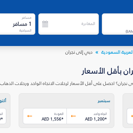
مسافر
1
مسافر
المغادرة
السياحية
)
EA
لعربية السعودية
دبي إلى نجران‎
سعار
دة على متن فلاي دبي.
سبتمبر
أكتوب
اتجاه واحد
العودة
اتج
0
*
AED 1,556
*
AED 1,200
*