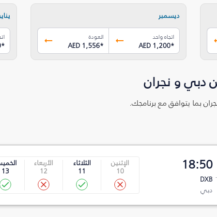
ديسمبر
يناير
اتجاه واحد
العودة
اتج
0
*
AED 1,556
*
AED 1,200
*
 دبي و نجران‎
نامجك.
18:50
الإثنين
الثلاثاء
الأربعاء
الخمي
13
12
11
10
DXB
دبي