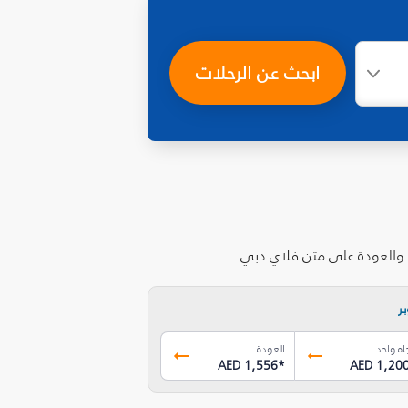
ابحث عن الرحلات
ر
اه واحد
العودة
AED 1,556
*
AED 1,20