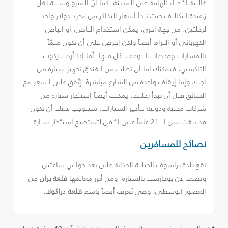
غالبية الأحياء الهامة في المدينة. كما أنّ المترو وسيلة نقل
زهيدة التكاليف حيث تبدأ أسعار التذاكر من مجرد دولار واحد
لرحلتين. من جهة أخرى، يمكن استخدام الباص، أو الباص
الكهربائي أو الترام أيضاً ولكن احرص على أن تكون ملمّاً
بالمسارات ومحطات التوقف لكل منها. أما إذا أردت ركوب
التاكسي، فيمكنك إما أن تطلب من الفندق تجهيز سيارة من
أجلك وإما إيقاف واحدة من الشارع مباشرةً. إتّفق على السعر مع
السائق قبل أن تبدأ رحلتك. يمكنك أيضاً استئجار سيارة من
شركات محلية ودولية لتأجير السيارات. سيتوجب عليك أن تكون
قد بلغت سن الـ 21 عاماً على الأقل لتستطيع استئجار سيارة.
نصائح للمسافرين
تقع بلدة براسوف الجبلية الجذابة على بعد حوالي ساعتين
ونصف عن بوخارست بالسيارة. ومن أبرز معالمها
قلعة بران
من
العصور الوسطى، وهي تُعرف أيضاً باسم
قلعة دراكولا
.