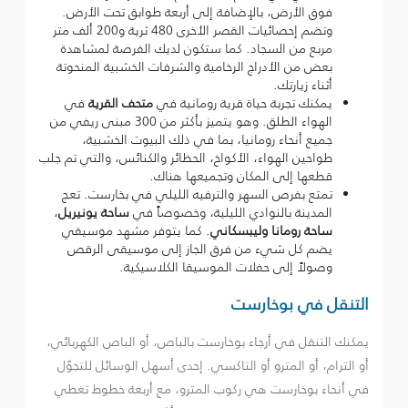
فوق الأرض، بالإضافة إلى أربعة طوابق تحت الأرض.
وتضم إحصائيات القصر الأخرى 480 ثرية و200 ألف متر
مربع من السجاد. كما ستكون لديك الفرصة لمشاهدة
بعض من الأدراج الرخامية والشرفات الخشبية المنحوتة
أثناء زيارتك.
يمكنك تجربة حياة قرية رومانية في
متحف القرية
في
الهواء الطلق. وهو يتميز بأكثر من 300 مبنى ريفي من
جميع أنحاء رومانيا، بما في ذلك البيوت الخشبية،
طواحين الهواء، الأكواخ، الحظائر والكنائس، والتي تم جلب
قطعها إلى المكان وتجميعها هناك.
تمتع بفرص السهر والترفيه الليلي في بخارست. تعج
المدينة بالنوادي الليلية، وخصوصاً في
ساحة يونيريل
،
ساحة رومانا وليبسكاني
. كما يتوفر مشهد موسيقي
يضم كل شيء من فرق الجاز إلى موسيقى الرقص
وصولاً إلى حفلات الموسيقا الكلاسيكية.
التنقل في بوخارست
يمكنك التنقل في أرجاء بوخارست بالباص، أو الباص الكهربائي،
أو الترام، أو المترو أو التاكسي. إحدى أسهل الوسائل للتجوّل
في أنحاء بوخارست هي ركوب المترو، مع أربعة خطوط تغطي