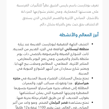
تعرف بوخارست باسم باريس الشرق نظراً للتأثيرات الفرنسية
على هندستها المعمارية، وهي تفتخر بشوارعها المزدانة
بالأشجار، المباني الأثرية والقسم التاريخي الذي يستحق
الاكتشاف بحق حيث يعج بالحركة بشكل دائم.
أبرز المعالم والأنشطة
اكتشف النكهة الحقيقية لبوخارست القديمة عند زيارة
منطقة ليبسكاني
الواقعة في الجزء القديم من المدينة.
كانت الشوارع الضيقة والمرصوفة بالحصى ذات يوم
مكتظة بالتجار والحرفيين، وهي تعج اليوم بالمعارض،
المتاجر الأثرية، المقاهي، المطاعم ومحلات بيع الهدايا.
ويعتبر شارع سماردان من أشهر الشوارع الحيوية في
المدينة.
تمتع بجمال المساحات الخضراء وسط المدينة في
متنزه
هيراستراو
. هذا وتقودك مساكب الورد والممرات
المظللة إلى ضفاف بحيرة هيراستراو المميزة بجسورها
المقنطرة وجزيرتها الصغيرة التي يمكن استكشافها
بقوارب التجديف، أو عن طريق القيام برحلة بحرية فيها.
تمتع بمشاهدة
قصر البرلمان
الضخم. وهو واحد من أكبر
المباني في العالم، حيث يضم 1100 غرفة و12 طابقاً