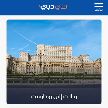
القأئمة
رحلات إلى بوخارست