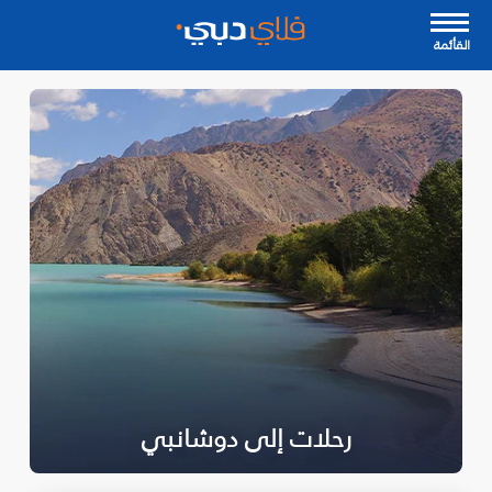
القأئمة
رحلات إلى دوشانبي