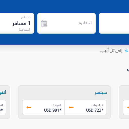
مسافر
1
مسافر
المغادرة
السياحية
إلى تل أبيب
سبتمبر
أكتوب
اتجاه واحد
العودة
اتج
0
*
USD 991
*
USD 723
*