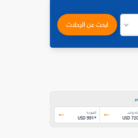
ابحث عن الرحلات
ر
اه واحد
العودة
USD 991
*
USD 72