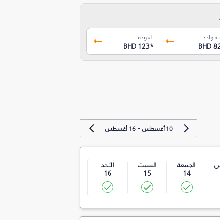
اه واحد
العودة
BHD 123
*
BHD 8
-
10 أغسطس
16 أغسطس
س
الجمعة
السبت
الأحد
16
15
14