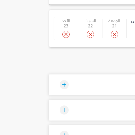
س
الجمعة
السبت
الأحد
23
22
21