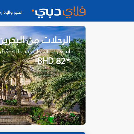
الحجز والإدارة
الرحلات من البحري
أسعار رحلات الذهاب ابتداءً م
*BHD 82