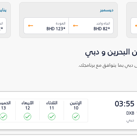
ديسمبر
يناير
اتجاه واحد
العودة
اتج
2
*
BHD 123
*
BHD 82
*
 البحرين و دبي
لى دبي بما يتوافق مع برنامجك.
03:55
الإثنين
الثلاثاء
الأربعاء
الخمي
13
12
11
10
DXB
دبي