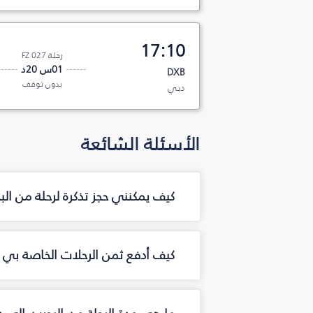
17:10
رحلة FZ 027
01س 20د
DXB
بدون توقف
دبي
الأسئلة الشائعة
كيف يمكنني حجز تذكرة لرحلة من ال
كيف أدفع ثمن الرحلات الخاصة بي م