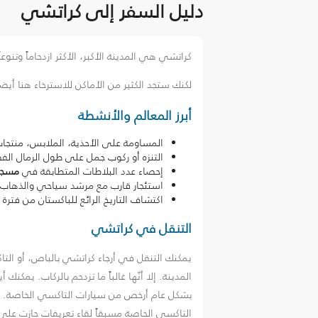
دليل السفر إلى كراتشي
كراتشي هي المدينة الأكبر، الأكثر ازدحاماً وتنو
لكنك ستجد الكثير من الأماكن للاسترخاء هنا أي
أبرز المعالم والأنشطة
المساومة على الأحذية، الملابس، منتجات الحر
التنزه أو ركوب جمل على طول الرمال ا
إحصاء عدد البلاطات المتطابقة في
مسجد 
استئجار قارب مع مرشد سياحي والذهاب
اكتشاف التاريخ الرائع للباكستان من فتر
التنقل في كراتشي
يمكنك التنقل في أرجاء كراتشي بالباص، أو التا
المدينة. إلا أنّها غالباً ما تزدحم بالركاب. يم
بشكل عام أرخص من سيارات التاكسي الخاصة. ولكن 
التاكسي الخاصة مسبقاً لقاء تعريفات حازت على