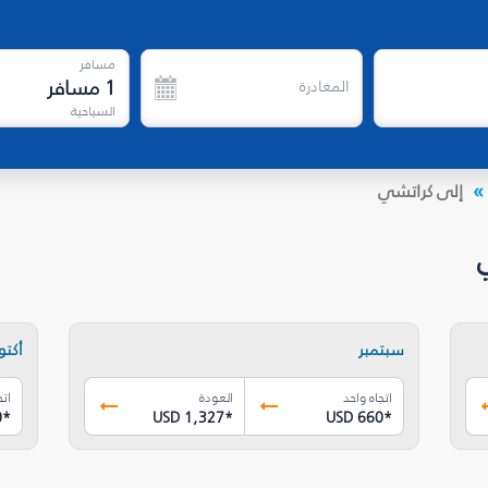
مسافر
1
مسافر
المغادرة
السياحية
إلى كراتشي
سبتمبر
أكتوب
اتجاه واحد
العودة
اتج
0
*
USD 1,327
*
USD 660
*