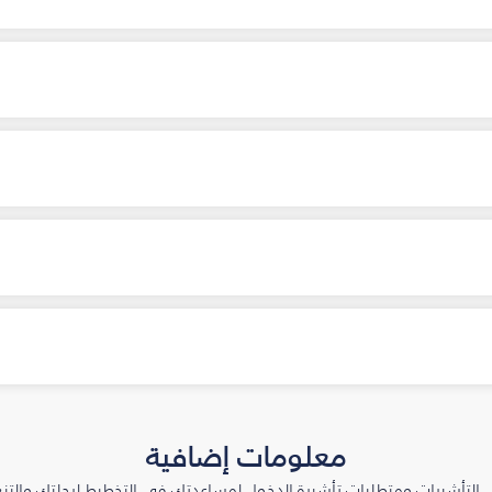
معلومات إضافية
التأشيرات ومتطلبات تأشيرة الدخول لمساعدتك في التخطيط لرحلتك والتنعّ