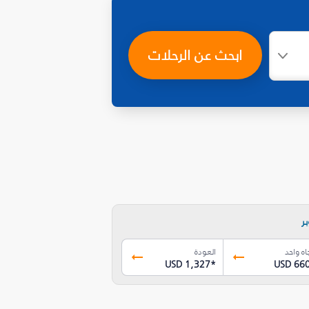
ابحث عن الرحلات
ر
اه واحد
العودة
USD 1,327
*
USD 66