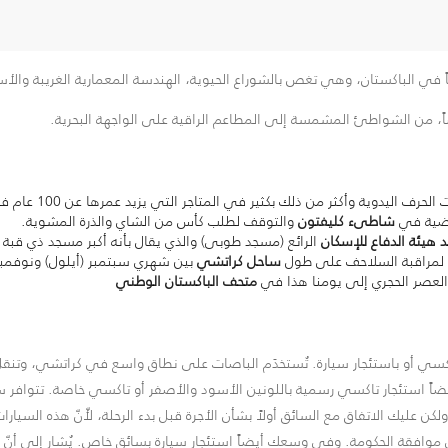
عاً في الباكستان، وهي تغص بالشوراع الحيوية، الهندسة المعمارية الغريبة والأ
ضاً، من الشواطئ المشمسة إلى المطاعم الراقية على الواجهة البحرية.
ف اليدوية وأكثر من ذلك بكثير في المتاجر التي يزيد عمرها عن 100 عام في
لفضية في
شاطىء كليفتون
والتوقف لطلب كأس من الشاي والذرة المشوية.
هيئة الدفاع للإسكان
الرائع (مسجد طوبى) والذي يقال بأنه أكبر مسجد ذي قبة 
 لمراقبة السلاحف على طول
ساحل كراتشي
بين شهري سبتمبر (أيلول) ونوفمبر 
ة العصر الحجري إلى يومنا هذا في
متحف الباكستان الوطني
كسي أو باستئجار سيارة. تُستخدَم الباصات على نطاق واسع في كراتشي، وتنقل ال
كنك أيضاً استئجار تاكسي رسمية باللونين الأسود والأصفر أو تاكسي خاصة. تتواف
عليك الاتفاق مع السائق أولاً بشأن الأجرة قبل بدء الرحلة، لأّنّ هذه السيارا
 موافقة الحكومة. وفي وسعك أيضاً استئجار سيارة بسائق خاص. يُشار إلى أنّ 