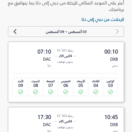
أعثر على الموعد المثالي للرحلة من دبي إلى دكا بما يتوافق مع
برنامجك.
الرحلات من دبي إلى دكا
-
03 أغسطس
09 أغسطس
00:10
رحلة FZ 501
07:10
04س 59د
DAC
DXB
بدون توقف
دبي
دكا
الإثنين
الثلاثاء
الأربعاء
الخميس
الجمعة
السبت
الأحد
09
08
07
06
05
04
03
10:45
رحلة FZ 503
17:30
04س 45د
DAC
DXB
بدون توقف
دبي
دكا