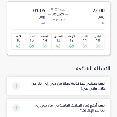
22:00
رحلة FZ 524
01:05
05س 05د
DXB
DAC
بدون توقف
دكا
دبي
الإثنين
الثلاثاء
الأربعاء
الخميس
الجمعة
السبت
الأحد
16
15
14
13
12
11
10
الأسئلة الشائعة
كيف يمكنني حجز تذكرة لرحلة من دبي إلى دكا من
خلال فلاي دبي؟
كيف أدفع ثمن الرحلات الخاصة بي من دبي إلى
دكا عبر الإنترنت؟