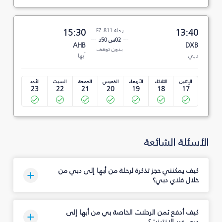
13:40
رحلة FZ 811
15:30
02س 50د
AHB
DXB
بدون توقف
دبي
أبها
الإثنين
الثلاثاء
الأربعاء
الخميس
الجمعة
السبت
الأحد
23
22
21
20
19
18
17
الأسئلة الشائعة
كيف يمكنني حجز تذكرة لرحلة من أبها إلى دبي من
خلال فلاي دبي؟
كيف أدفع ثمن الرحلات الخاصة بي من أبها إلى
دبي عبر الإنترنت؟