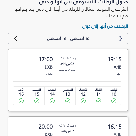
جدول الرحلات الأسبوعي بين أبها و دبي
أعثر على الموعد المثالي للرحلة من أبها إلى دبي بما يتوافق
مع برنامجك.
الرحلات من أبها إلى دبي
-
10 أغسطس
16 أغسطس
13:15
رحلة FZ 816
17:00
02س 44د
DXB
AHB
بدون توقف
أبها
دبي
الإثنين
الثلاثاء
الأربعاء
الخميس
الجمعة
السبت
الأحد
16
15
14
13
12
11
10
16:15
رحلة FZ 812
20:00
02س 44د
DXB
AHB