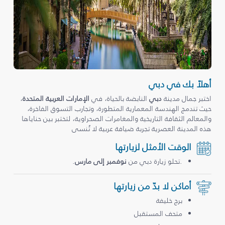
أهلاً بك في دبي
اختبر جمال مدينة
دبي
النابضة بالحياة، في
الإمارات العربية المتحدة
،
حيث تندمج الهندسة المعمارية المتطورة، وتجارب التسوق الفاخرة،
والمعالم الثقافة التاريخية والمغامرات الصحراوية، لتختبر بين حناياها
هذه المدينة العصرية تجربة ضيافة عربية لا تُنسى
الوقت الأمثل لزيارتها
.تحلو زيارة دبي من
نوفمبر إلى مارس
.
أماكن لا بدّ من زيارتها
برج خليفة
متحف المستقبل