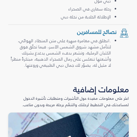
دبي مول
رحلة سفاري في الصحراء
الإطلالة الخلابة من نخلة دبي
نصائح للمسافرين
.انطلق في مغامرة مبهرة على متن المنطاد الهوائي،
لتتأمل مشهد شروق الشمس الآسر، فيما تحلّق فوق
الكثبان الرملية، وتشعر بدفء الشمس يدغدغ بشرتك
وأشعتها تنعكس على رمال الصحراء الذهبية، مبتكرةً منظراً
لا مثيل له، يصوّر لك جمال دبي الطبيعي وروعتها.
معلومات إضافية
اعثر على معلومات مفيدة حول التأشيرات ومتطلبات تأشيرة الدخول
لمساعدتك في التخطيط لرحلتك والتنعّم برحلة مريحة وبدون متاعب.