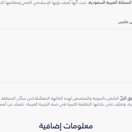
المملكة العربية السعودية
، حيث أنّها تُعرف بإرثها الإسلامي الغني ومعالمها الت
ى مارس
.
 الزلّ
النابض بالحيوية والمخصص لهذه الفاكهة المفضّلة لدى سكّان المنطقة. جرّ
رة، وتعرّف على دلالتها الثقافية الكبيرة في شبه الجزيرة العربية، ناهيك عن أ
معلومات إضافية