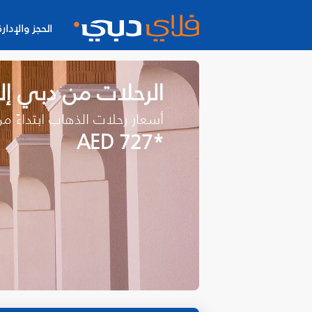
الحجز والإدارة
الرحلات من دبي إلى
أسعار رحلات الذهاب ابتداءً م
*AED 727