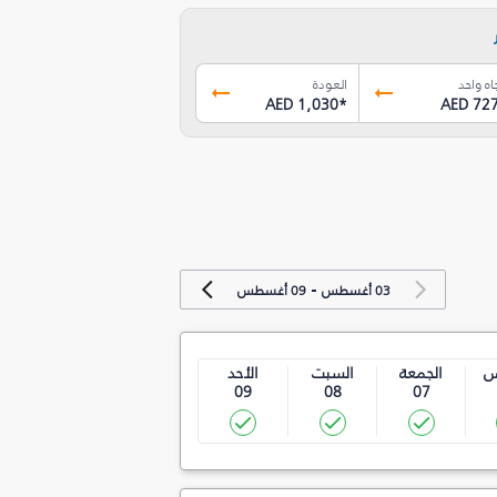
اه واحد
العودة
AED 1,030
*
AED 72
-
03 أغسطس
09 أغسطس
س
الجمعة
السبت
الأحد
09
08
07