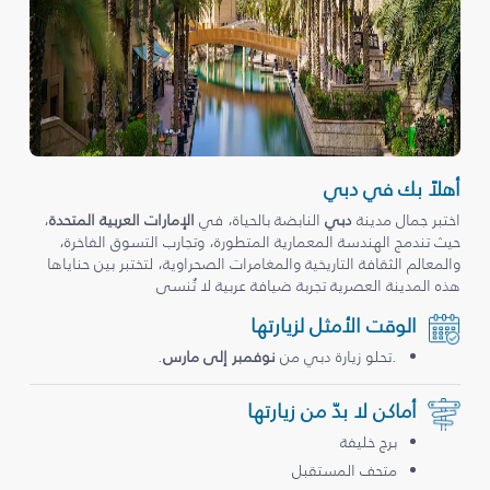
أهلاً بك في دبي
اختبر جمال مدينة
دبي
النابضة بالحياة، في
الإمارات العربية المتحدة
،
حيث تندمج الهندسة المعمارية المتطورة، وتجارب التسوق الفاخرة،
والمعالم الثقافة التاريخية والمغامرات الصحراوية، لتختبر بين حناياها
هذه المدينة العصرية تجربة ضيافة عربية لا تُنسى
الوقت الأمثل لزيارتها
.تحلو زيارة دبي من
نوفمبر إلى مارس
.
أماكن لا بدّ من زيارتها
برج خليفة
متحف المستقبل