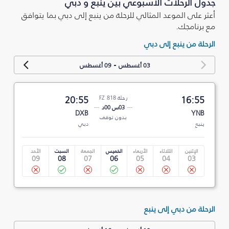
جدول الرحلات الأسبوعي بين ينبع و دبي
أعثر على الموعد المثالي للرحلة من ينبع إلى دبي بما يتوافق
مع برنامجك.
الرحلة من ينبع إلى دبي
-
03 أغسطس
09 أغسطس
16:55
رحلة FZ 818
20:55
03س 00د
DXB
YNB
بدون توقف
ينبع
دبي
الإثنين
الثلاثاء
الأربعاء
الخميس
الجمعة
السبت
الأحد
09
08
07
06
05
04
03
الرحلة من دبي إلى ينبع