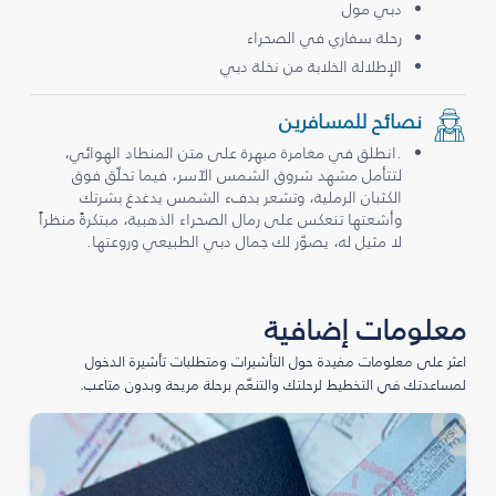
دبي مول
رحلة سفاري في الصحراء
الإطلالة الخلابة من نخلة دبي
نصائح للمسافرين
.انطلق في مغامرة مبهرة على متن المنطاد الهوائي،
لتتأمل مشهد شروق الشمس الآسر، فيما تحلّق فوق
الكثبان الرملية، وتشعر بدفء الشمس يدغدغ بشرتك
وأشعتها تنعكس على رمال الصحراء الذهبية، مبتكرةً منظراً
لا مثيل له، يصوّر لك جمال دبي الطبيعي وروعتها.
معلومات إضافية
اعثر على معلومات مفيدة حول التأشيرات ومتطلبات تأشيرة الدخول
لمساعدتك في التخطيط لرحلتك والتنعّم برحلة مريحة وبدون متاعب.