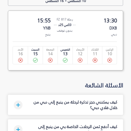
-
10 أغسطس
16 أغسطس
13:30
رحلة FZ 817
15:55
03س 25د
YNB
DXB
بدون توقف
دبي
ينبع
الإثنين
الثلاثاء
الأربعاء
الخميس
الجمعة
السبت
الأحد
16
15
14
13
12
11
10
الأسئلة الشائعة
كيف يمكنني حجز تذكرة لرحلة من ينبع إلى دبي من
خلال فلاي دبي؟
كيف أدفع ثمن الرحلات الخاصة بي من ينبع إلى