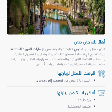
أهلاً بك في دبي
اختبر جمال مدينة
دبي
النابضة بالحياة، في
الإمارات العربية المتحدة
،
حيث تندمج الهندسة المعمارية المتطورة، وتجارب التسوق الفاخرة،
والمعالم الثقافة التاريخية والمغامرات الصحراوية، لتختبر بين حناياها
هذه المدينة العصرية تجربة ضيافة عربية لا تُنسى
الوقت الأمثل لزيارتها
.تحلو زيارة دبي من
نوفمبر إلى مارس
.
أماكن لا بدّ من زيارتها
برج خليفة
متحف المستقبل