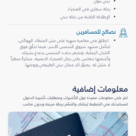
دبي مول
رحلة سفاري في الصحراء
الإطلالة الخلابة من نخلة دبي
نصائح للمسافرين
.انطلق في مغامرة مبهرة على متن المنطاد الهوائي،
لتتأمل مشهد شروق الشمس الآسر، فيما تحلّق فوق
الكثبان الرملية، وتشعر بدفء الشمس يدغدغ بشرتك
وأشعتها تنعكس على رمال الصحراء الذهبية، مبتكرةً منظراً
لا مثيل له، يصوّر لك جمال دبي الطبيعي وروعتها.
معلومات إضافية
اعثر على معلومات مفيدة حول التأشيرات ومتطلبات تأشيرة الدخول
لمساعدتك في التخطيط لرحلتك والتنعّم برحلة مريحة وبدون متاعب.