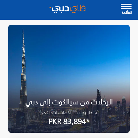
القأئمة
الرحلات من سيالكوت إلى دبي
أسعار رحلات الذهاب ابتداءً من
*PKR 83,894