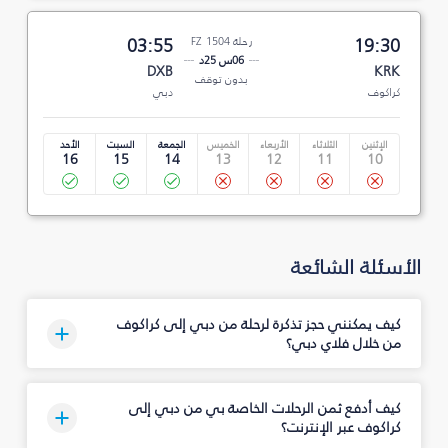
19:30
رحلة FZ 1504
03:55
06س 25د
DXB
KRK
بدون توقف
كراكوف
دبي
الإثنين
الثلاثاء
الأربعاء
الخميس
الجمعة
السبت
الأحد
16
15
14
13
12
11
10
الأسئلة الشائعة
كيف يمكنني حجز تذكرة لرحلة من دبي إلى كراكوف
من خلال فلاي دبي؟
كيف أدفع ثمن الرحلات الخاصة بي من دبي إلى
كراكوف عبر الإنترنت؟