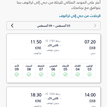
أعثر على الموعد المثالي للرحلة من دبي إلى كراكوف بما
يتوافق مع برنامجك.
الرحلات من دبي إلى كراكوف
-
03 أغسطس
09 أغسطس
07:20
رحلة FZ 1787
11:50
06س 29د
KRK
DXB
بدون توقف
دبي
كراكوف
الإثنين
الثلاثاء
الأربعاء
الخميس
الجمعة
السبت
الأحد
09
08
07
06
05
04
03
14:00
رحلة FZ 1503
18:30
06س 29د
KRK
DXB
بدون توقف
دبي
كراكوف