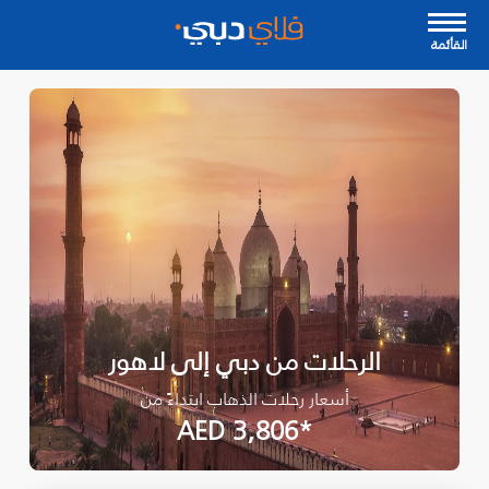
القأئمة
الرحلات من دبي إلى لاهور
أسعار رحلات الذهاب ابتداءً من
*AED 3,806