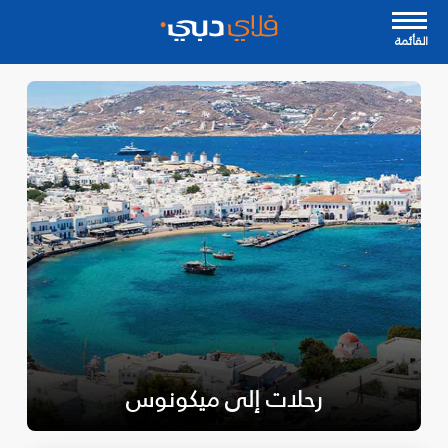
القأئمة
رحلات إلى ميكونوس