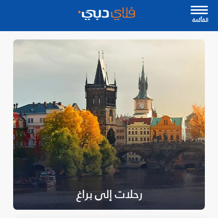
القأئمة
رحلات إلى براغ