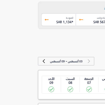
اه واحد
العودة
SAR 1,134
*
SAR 56
-
03 أغسطس
09 أغسطس
س
الجمعة
السبت
الأحد
09
08
07