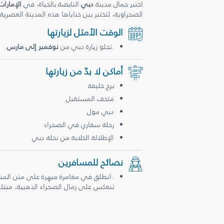
اختبر جمال مدينة
دبي
النابضة بالحياة، في
الإمارات
الصحراوية، لتختبر بين حناياها هذه المدينة العصرية
الوقت الأمثل لزيارتها
.تحلو زيارة دبي من
نوفمبر إلى مارس
.
أماكن لا بدّ من زيارتها
برج خليفة
متحف المستقبل
دبي مول
رحلة سفاري في الصحراء
الإطلالة الخلابة من نخلة دبي
نصائح للمسافرين
.انطلق في مغامرة مبهرة على متن المن
تنعكس على رمال الصحراء الذهبية، مبتكرة