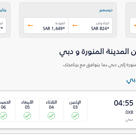
ديسمبر
يناير
اتجاه واحد
العودة
اتج
7
*
SAR 1,449
*
SAR 824
*
 المدينة المنورة و دبي
منورة إلى دبي بما يتوافق مع برنامجك.
دبي
04:55
الإثنين
الثلاثاء
الأربعاء
الخمي
06
05
04
03
DXB
دبي