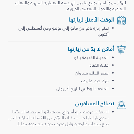
للزوّار مزيجاً آسراً يجمع ما بين الهندسة المعمارية المبهرة والمعالم
الثقافية والأجواء المفعمة بالحيوية.
الوقت الأمثل لزيارتها
تحلو زيارة باكو من
مايو إلى يونيو
ومن
أغسطس إلى
أكتوبر.
أماكن لا بدّ من زيارتها
المدينة القديمة باكو
قلعة الفتاة
قصر الملك شيروان
مركز حيدر علييف
المتحف الوطني لتاريخ أذربيجان
نصائح للمسافرين
لا تفوّت فرصة زيارة أسواق مدينة باكو المزدحمة، لاسيّما
سوق بازار تازا حيث يمكنك التنزّه بين الأكشاك الملوّنة التي
تبيع منتجات طازجة وتوابل وحرف يدوية مصنوعة محلياً.