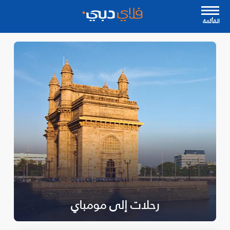
القأئمة
رحلات إلى مومباي