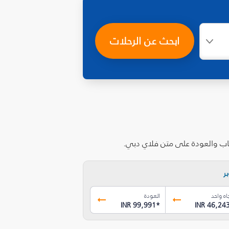
ابحث عن الرحلات
هاب والعودة على متن فلاي دبي.
ر
اه واحد
العودة
INR 99,991
*
INR 46,24