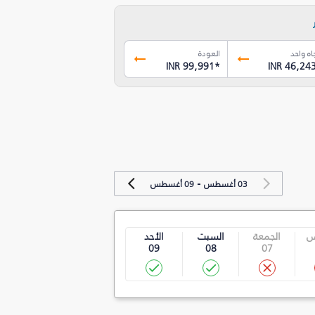
اه واحد
العودة
INR 99,991
*
INR 46,24
-
03 أغسطس
09 أغسطس
س
الجمعة
السبت
الأحد
09
08
07