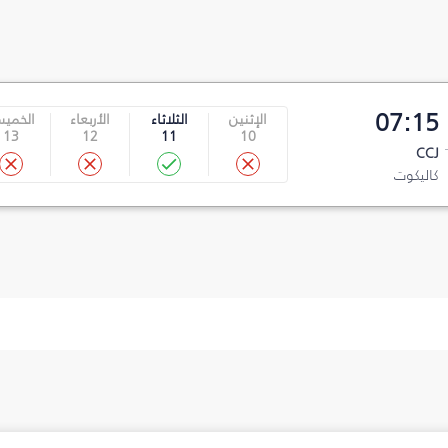
07:15
الإثنين
الثلاثاء
الأربعاء
الخمي
13
12
11
10
CCJ
كاليكوت