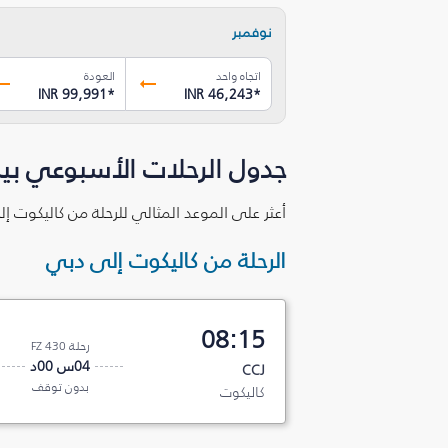
نوفمبر
اتجاه واحد
العودة
INR 99,991
*
INR 46,243
*
جدول الرحلات الأسبوعي بي
أعثر على الموعد المثالي للرحلة من كاليكوت إ
الرحلة من كاليكوت إلى دبي
08:15
رحلة FZ 430
04س 00د
CCJ
بدون توقف
كاليكوت