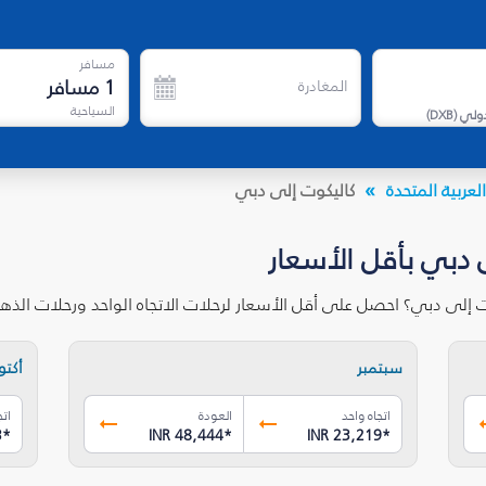
مسافر
1
مسافر
المغادرة
السياحية
دولي
(
DXB
)
لعربية المتحدة
كاليكوت إلى دبي
 دبي بأقل الأسعار
ت إلى دبي؟ احصل على أقل الأسعار لرحلات الاتجاه الواحد ورحلات الذ
سبتمبر
أكتوب
اتجاه واحد
العودة
اتج
3
*
INR 48,444
*
INR 23,219
*