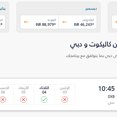
ديسمبر
يناير
اتجاه واحد
العودة
اتج
3
*
INR 88,979
*
INR 46,243
*
ن كاليكوت و دبي
لى دبي بما يتوافق مع برنامجك.
10:45
الإثنين
الثلاثاء
الأربعاء
الخمي
06
05
04
03
DXB
دبي