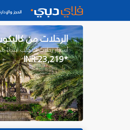
الحجز والإدارة
الرحلات من كاليكو
أسعار رحلات الذهاب ابتداءً م
*INR 23,219