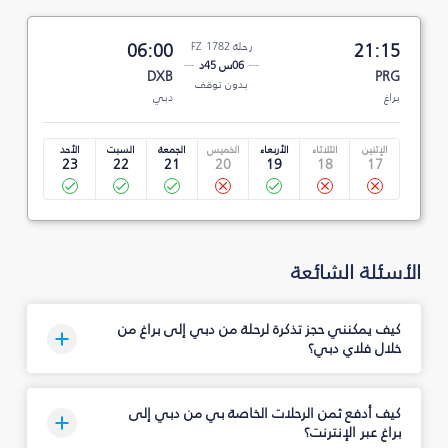
21:15
رحلة FZ 1782
06:00
06س 45د
DXB
PRG
بدون توقف
براغ
دبي
الإثنين
الثلاثاء
الأربعاء
الخميس
الجمعة
السبت
الأحد
23
22
21
20
19
18
17
الأسئلة الشائعة
كيف يمكنني حجز تذكرة لرحلة من دبي إلى براغ من
خلال فلاي دبي؟
كيف أدفع ثمن الرحلات الخاصة بي من دبي إلى
براغ عبر الإنترنت؟