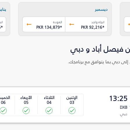
ديسمبر
يناير
اتجاه واحد
العودة
اتج
6
*
PKR 134,879
*
PKR 92,216
*
ن فيصل أباد و دبي
 إلى دبي بما يتوافق مع برنامجك.
13:25
الإثنين
الثلاثاء
الأربعاء
الخمي
06
05
04
03
DXB
دبي