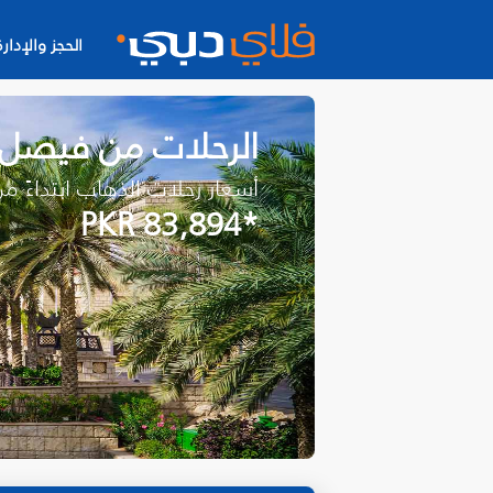
الحجز والإدارة
الرحلات من فيصل أ
أسعار رحلات الذهاب ابتداءً م
*PKR 83,894