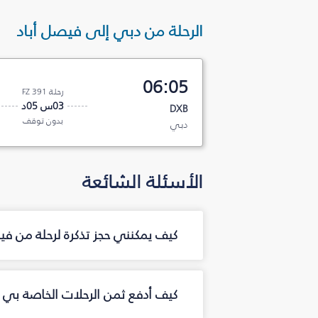
الرحلة من دبي إلى فيصل أباد
06:05
رحلة FZ 391
03س 05د
DXB
بدون توقف
دبي
الأسئلة الشائعة
كيف يمكنني حجز تذكرة لرحلة من ف
كيف أدفع ثمن الرحلات الخاصة بي م