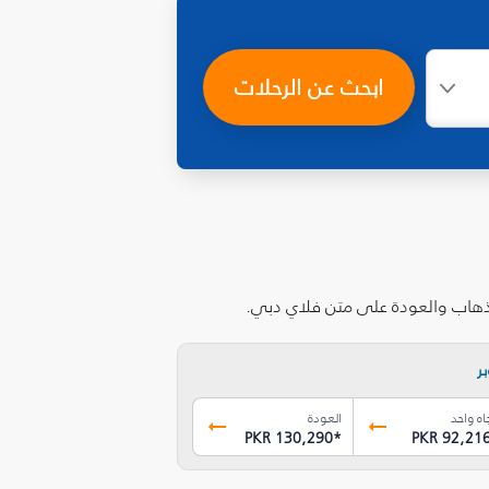
ابحث عن الرحلات
لذهاب والعودة على متن فلاي دبي.
ر
اه واحد
العودة
PKR 130,290
*
PKR 92,21