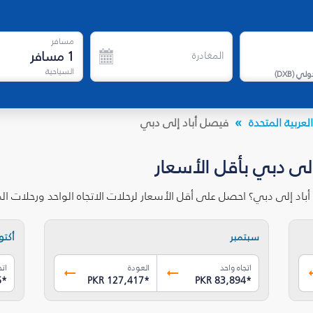
مسافر
1
مسافر
المغادرة
السياحية
دولي
(
DXB
)
لعربية المتحدة
فيصل أباد إلى دبي
لى دبي بأقل الأسعار
باد إلى دبي؟ احصل على أقل الأسعار لرحلات الاتجاه الواحد ورحلات ا
سبتمبر
أكتوب
اتجاه واحد
العودة
اتج
6
*
PKR 127,417
*
PKR 83,894
*