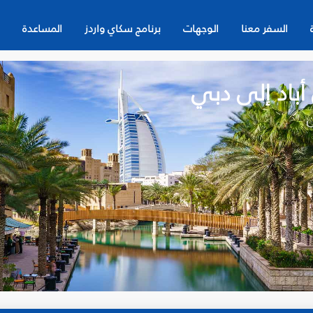
السفر معنا
الوجهات
برنامج سكاي واردز
المساعدة
باد إلى دبي
ن