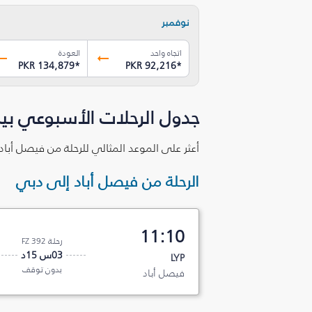
نوفمبر
اتجاه واحد
العودة
PKR 134,879
*
PKR 92,216
*
جدول الرحلات الأسبوعي بي
أعثر على الموعد المثالي للرحلة من فيصل أباد
الرحلة من فيصل أباد إلى دبي
11:10
رحلة FZ 392
03س 15د
LYP
بدون توقف
فيصل أباد