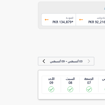
اه واحد
العودة
PKR 134,879
*
PKR 92,21
-
03 أغسطس
09 أغسطس
س
الجمعة
السبت
الأحد
09
08
07