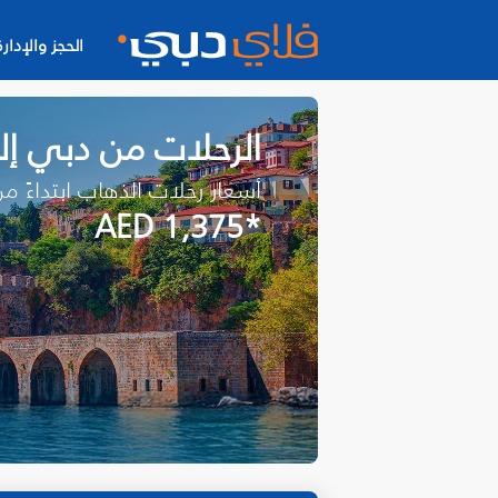
الحجز والإدارة
الرحلات من دبي إلى
أسعار رحلات الذهاب ابتداءً م
*AED 1,375