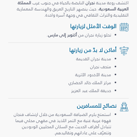
اكتشف روعة مدينة
نجران
النابضة بالحياة في جنوب غرب
المملكة
العربية السعودية
، حيث ينصهر التاريخ العريق والهندسة المعمارية
التقليدية والتراث الثقافي في وجهة آسرة واحدة.
الوقت الأمثل لزيارتها
تحلو زيارة نجران من
أكتوبر إلى مارس
.
أماكن لا بدّ من زيارتها
مدينة نجران القديمة
متحف نجران
مدينة الأخدود الأثرية
مركز الملك خالد الحضاري
حديقة الملك عبد العزيز
نصائح للمسافرين
استمتع بكرم الضيافة السعودية من خلال ارتشاف فنجان
قهوة عربية غنية مع التمر اللذيذ في مقهى محلي فيما
تتبادل أطراف الحديث مع السكان المحليين الودودين
وتتعرّف على عاداتهم وتقاليدهم.