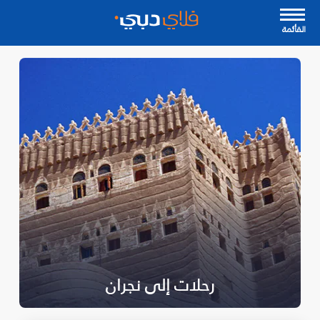
القأئمة
رحلات إلى نجران‎