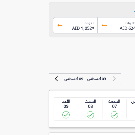
اه واحد
العودة
AED 1,052
*
AED 62
-
03 أغسطس
09 أغسطس
س
الجمعة
السبت
الأحد
09
08
07