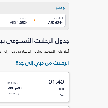
نوفمبر
اتجاه واحد
العودة
AED 1,052
*
AED 624
*
جدول الرحلات الأسبوعي بي
أعثر على الموعد المثالي للرحلة من دبي إلى ج
الرحلات من دبي إلى جدة
01:40
رحلة FZ 919
03س 00د
DXB
بدون توقف
دبي