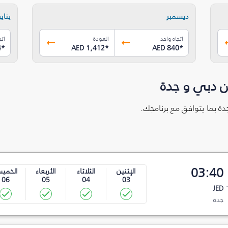
ديسمبر
يناير
اتجاه واحد
العودة
اتج
4
*
AED 1,412
*
AED 840
*
ن دبي و جدة
دة بما يتوافق مع برنامجك.
03:40
الإثنين
الثلاثاء
الأربعاء
الخمي
06
05
04
03
JED
جدة