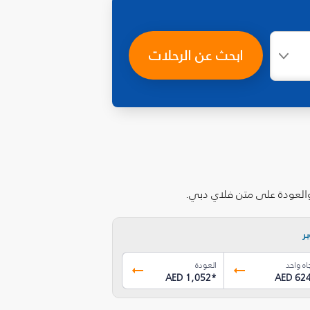
ابحث عن الرحلات
والعودة على متن فلاي دبي.
ر
اه واحد
العودة
AED 1,052
*
AED 62