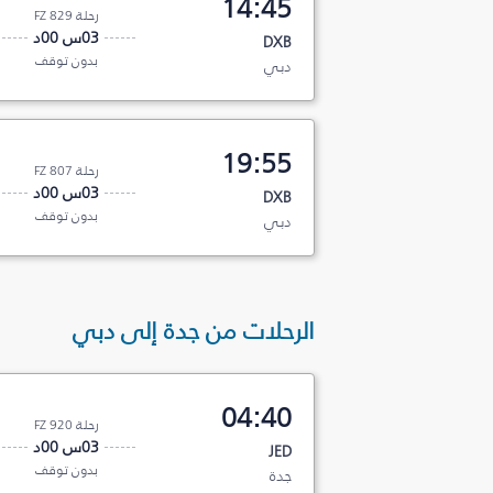
14:45
رحلة FZ 829
03س 00د
DXB
بدون توقف
دبي
19:55
رحلة FZ 807
03س 00د
DXB
بدون توقف
دبي
الرحلات من جدة إلى دبي
04:40
رحلة FZ 920
03س 00د
JED
بدون توقف
جدة