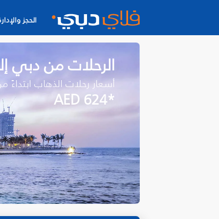
الحجز والإدارة
الرحلات من دبي إل
أسعار رحلات الذهاب ابتداءً م
*AED 624