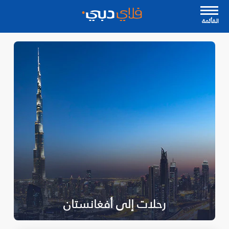
القأئمة
رحلات إلى أفغانستان