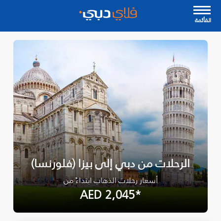
القأئمة
الرحلات من دبي إلى بيزا (فلورنسا)
أسعار رحلات الذهاب ابتداءً من
*AED 2,045