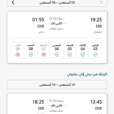
-
03 أغسطس
09 أغسطس
19:25
رحلة FZ 652
01:55
05س 30د
DXB
EBB
بدون توقف
عنتيبي
دبي
الإثنين
الثلاثاء
الأربعاء
الخميس
الجمعة
السبت
الأحد
09
08
07
06
05
04
03
الرحلة من دبي إلى عنتيبي
-
10 أغسطس
16 أغسطس
13:45
رحلة FZ 651
18:25
05س 40د
EBB
DXB
بدون توقف
دبي
عنتيبي