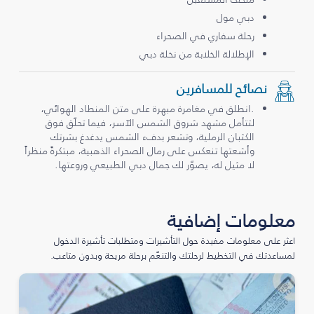
دبي مول
رحلة سفاري في الصحراء
الإطلالة الخلابة من نخلة دبي
نصائح للمسافرين
.انطلق في مغامرة مبهرة على متن المنطاد الهوائي،
لتتأمل مشهد شروق الشمس الآسر، فيما تحلّق فوق
الكثبان الرملية، وتشعر بدفء الشمس يدغدغ بشرتك
وأشعتها تنعكس على رمال الصحراء الذهبية، مبتكرةً منظراً
لا مثيل له، يصوّر لك جمال دبي الطبيعي وروعتها.
معلومات إضافية
اعثر على معلومات مفيدة حول التأشيرات ومتطلبات تأشيرة الدخول
لمساعدتك في التخطيط لرحلتك والتنعّم برحلة مريحة وبدون متاعب.