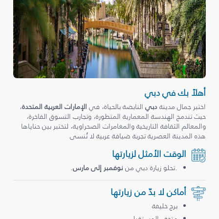
أهلاً بك في دبي
اختبر جمال مدينة
دبي
النابضة بالحياة، في
الإمارات العربية المتحدة
،
حيث تندمج الهندسة المعمارية المتطورة، وتجارب التسوق الفاخرة،
والمعالم الثقافة التاريخية والمغامرات الصحراوية، لتختبر بين حناياها
هذه المدينة العصرية تجربة ضيافة عربية لا تُنسى
الوقت الأمثل لزيارتها
.تحلو زيارة دبي من
نوفمبر إلى مارس
.
أماكن لا بدّ من زيارتها
برج خليفة
متحف المستقبل