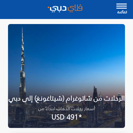
القأئمة
الرحلات من شاتوغرام (شيتاغونغ) إلى دبي
أسعار رحلات الذهاب ابتداءً من
*USD 491