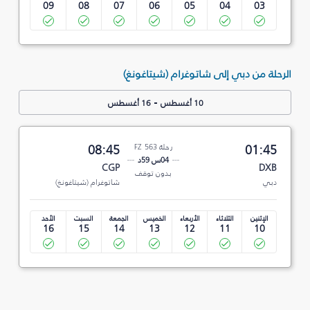
09
08
07
06
05
04
03
الرحلة من دبي إلى شاتوغرام (شيتاغونغ)
-
10 أغسطس
16 أغسطس
01:45
رحلة FZ 563
08:45
04س 59د
CGP
DXB
بدون توقف
دبي
شاتوغرام (شيتاغونغ)
الإثنين
الثلاثاء
الأربعاء
الخميس
الجمعة
السبت
الأحد
16
15
14
13
12
11
10