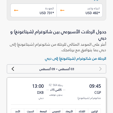
اتجاه واحد
العودة
USD 731
*
USD 492
*
جدول الرحلات الأسبوعي بين شاتوغرام (شيتاغونغ) و
دبي
أعثر على الموعد المثالي للرحلة من شاتوغرام (شيتاغونغ) إلى
دبي بما يتوافق مع برنامجك.
الرحلة من شاتوغرام (شيتاغونغ) إلى دبي
-
03 أغسطس
09 أغسطس
09:45
رحلة FZ 564
13:00
05س 15د
DXB
CGP
بدون توقف
شاتوغرام (شيتاغونغ)
دبي
الإثنين
الثلاثاء
الأربعاء
الخميس
الجمعة
السبت
الأحد