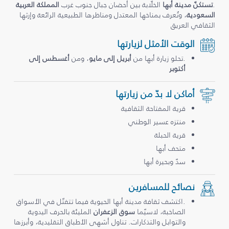
.
تستكنّ مدينة أبها
الخلّابة بين أحضان جبال جنوب غرب
المملكة العربية
السعودية
، وتُعرف بمناخها المعتدل ومناظرها الطبيعية الرائعة وإرثها
الثقافي العريق
الوقت الأمثل لزيارتها
.تحلو زيارة أبها من
أبريل إلى مايو
، ومن
أغسطس إلى
أكتوبر
أماكن لا بدّ من زيارتها
قرية المفتاحة الثقافية
منتزه عسير الوطني
قرية الحبلة
متحف أبها
سدّ وبحيرة أبها
نصائح للمسافرين
.اكتشف ثقافة مدينة أبها الحيوية فيما تتفتّل في الأسواق
الصاخبة، لاسيّما
سوق الزعفران
المليئة بالحرف اليدوية
والتوابل والتذكارات. تناول أشهى الأطباق التقليدية، وأبرزها