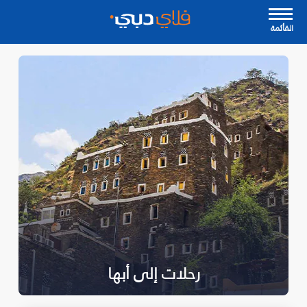
القأئمة
رحلات إلى أبها