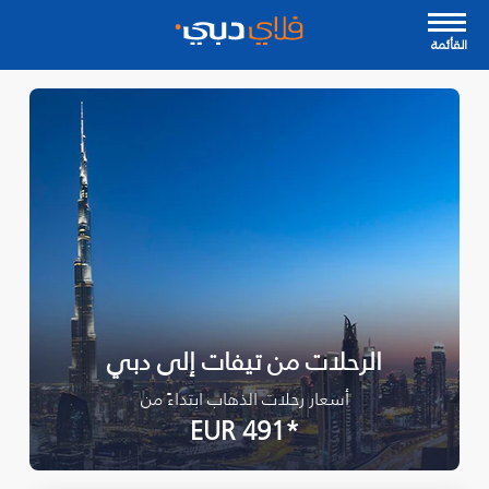
القأئمة
الرحلات من تيفات إلى دبي
أسعار رحلات الذهاب ابتداءً من
*EUR 491