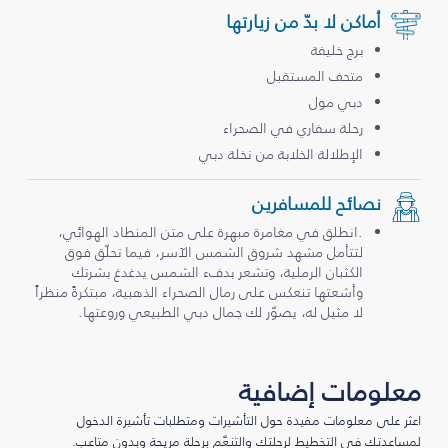
أماكن لا بدّ من زيارتها
برج خليفة
متحف المستقبل
دبي مول
رحلة سفاري في الصحراء
الإطلالة الخلابة من نخلة دبي
نصائح للمسافرين
.انطلق في مغامرة مبهرة على متن المنطاد الهوائي،
لتتأمل مشهد شروق الشمس الآسر، فيما تحلّق فوق
الكثبان الرملية، وتشعر بدفء الشمس يدغدغ بشرتك
وأشعتها تنعكس على رمال الصحراء الذهبية، مبتكرةً منظراً
لا مثيل له، يصوّر لك جمال دبي الطبيعي وروعتها.
معلومات إضافية
اعثر على معلومات مفيدة حول التأشيرات ومتطلبات تأشيرة الدخول
لمساعدتك في التخطيط لرحلتك والتنعّم برحلة مريحة وبدون متاعب.