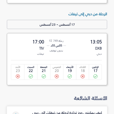
الرحلة من دبي إلى تيفات
-
17 أغسطس
23 أغسطس
13:05
رحلة FZ 749
17:00
05س 55د
TIV
DXB
بدون توقف
دبي
تيفات
الإثنين
الثلاثاء
الأربعاء
الخميس
الجمعة
السبت
الأحد
23
22
21
20
19
18
17
الأسئلة الشائعة
كيف يمكنني حجز تذكرة لرحلة من تيفات إلى دبي