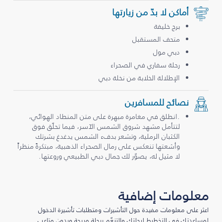
أماكن لا بدّ من زيارتها
برج خليفة
متحف المستقبل
دبي مول
رحلة سفاري في الصحراء
الإطلالة الخلابة من نخلة دبي
نصائح للمسافرين
.انطلق في مغامرة مبهرة على متن المنطاد الهوائي،
لتتأمل مشهد شروق الشمس الآسر، فيما تحلّق فوق
الكثبان الرملية، وتشعر بدفء الشمس يدغدغ بشرتك
وأشعتها تنعكس على رمال الصحراء الذهبية، مبتكرةً منظراً
لا مثيل له، يصوّر لك جمال دبي الطبيعي وروعتها.
معلومات إضافية
اعثر على معلومات مفيدة حول التأشيرات ومتطلبات تأشيرة الدخول
لمساعدتك في التخطيط لرحلتك والتنعّم برحلة مريحة وبدون متاعب.