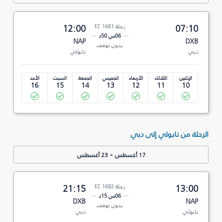
07:10
رحلة FZ 1681
12:00
06س 50د
NAP
DXB
بدون توقف
دبي
نابولي
الإثنين
الثلاثاء
الأربعاء
الخميس
الجمعة
السبت
الأحد
16
15
14
13
12
11
10
الرحلة من نابولي إلى دبي
-
17 أغسطس
23 أغسطس
13:00
رحلة FZ 1682
21:15
06س 15د
DXB
NAP
بدون توقف
نابولي
دبي