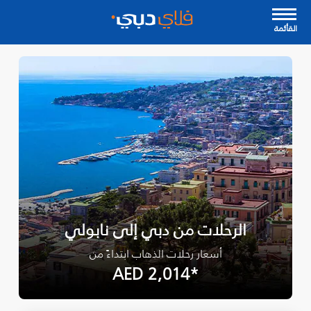
القأئمة
الرحلات من دبي إلى نابولي
أسعار رحلات الذهاب ابتداءً من
*AED 2,014