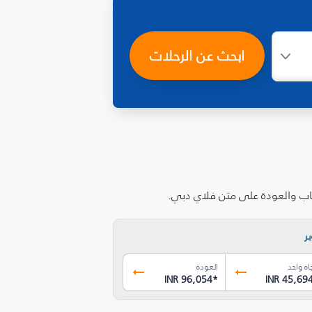
ابحث عن الرحلات
هاب والعودة على متن فلاي دبي.
ر
اه واحد
العودة
INR 96,054
*
INR 45,69