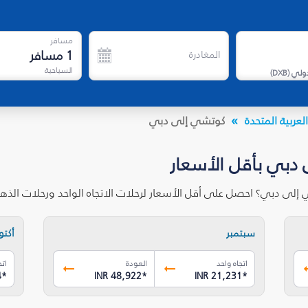
مسافر
1
مسافر
المغادرة
السياحية
دولي
(
DXB
)
لعربية المتحدة
كوتشي إلى دبي
دبي بأقل الأسعار
إلى دبي؟ احصل على أقل الأسعار لرحلات الاتجاه الواحد ورحلات الذ
سبتمبر
أكتوب
اتجاه واحد
العودة
اتج
4
*
INR 48,922
*
INR 21,231
*