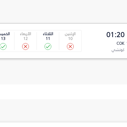
01:20
الإثنين
الثلاثاء
الأربعاء
الخمي
13
12
11
10
COK
كوتشي