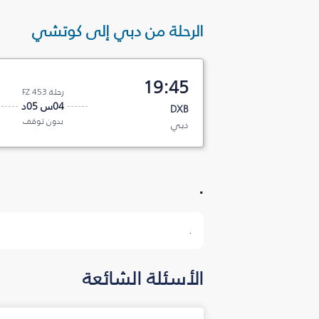
الرحلة من دبي إلى كوتشي
19:45
رحلة FZ 453
04س 05د
DXB
بدون توقف
دبي
.
.
الأسئلة الشائعة