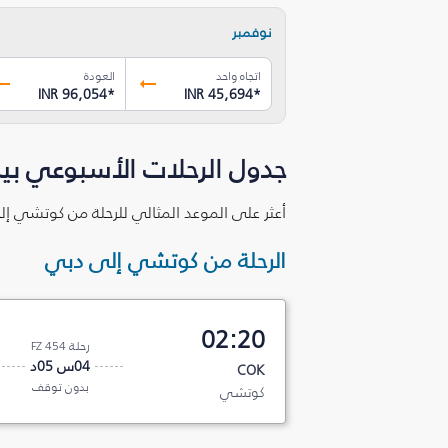
نوفمبر
اتجاه واحد
العودة
INR 96,054
*
INR 45,694
*
جدول الرحلات الأسبوعي ب
أعثر على الموعد المثالي للرحلة من كوتشي إل
الرحلة من كوتشي إلى دبي
02:20
رحلة FZ 454
04س 05د
COK
بدون توقف
كوتشي