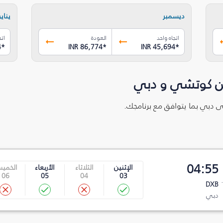
ديسمبر
يناير
اتجاه واحد
العودة
اتج
4
*
INR 86,774
*
INR 45,694
*
ين كوتشي و دبي
ى دبي بما يتوافق مع برنامجك.
04:55
الإثنين
الثلاثاء
الأربعاء
الخمي
06
05
04
03
DXB
دبي