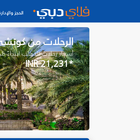
الحجز والإدارة
الرحلات من كوتش
أسعار رحلات الذهاب ابتداءً م
*INR 21,231