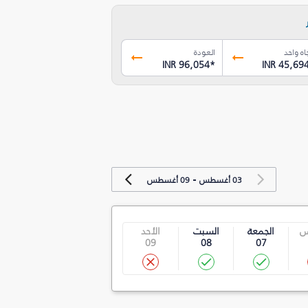
اه واحد
العودة
INR 96,054
*
INR 45,69
-
03 أغسطس
09 أغسطس
س
الجمعة
السبت
الأحد
09
08
07