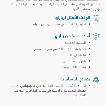
بتاريخها العريقة، وهندستها المعمارية المتنوعة، ومدينتها القديمة،
وكرم ضيافة سكّانها.
الوقت الأمثل لزيارتها
تحلو زيارة تبيليسي من
يونيو إلى سبتمبر
.
أماكن لا بدّ من زيارتها
المدينة القديمة
كاتدرائية الثالوث الأقدس في تبيليسي
قلعة ناريكالا
شارع روستافيلي
متحف الإثنوغرافيا
نصائح للمسافرين
اكتشف حمّامات الكبريت القديمة في
أبانوتوباني
، حيث
يمكنك الاسترخاء والاستمتاع بتجربة الحمّامات الجورجية
التقليدية.