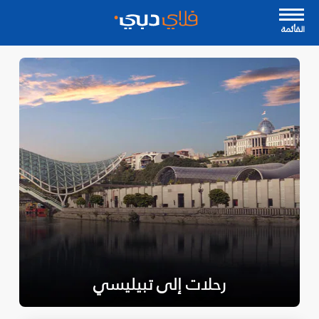
القأئمة
رحلات إلى تبيليسي