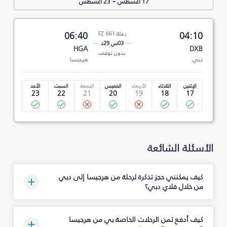
-
17 أغسطس
23 أغسطس
04:10
رحلة FZ 661
06:40
03س 29د
HGA
DXB
بدون توقف
دبي
هرجيسا
الإثنين
الثلاثاء
الأربعاء
الخميس
الجمعة
السبت
الأحد
23
22
21
20
19
18
17
الأسئلة الشائعة
كيف يمكنني حجز تذكرة لرحلة من هرجيسا إلى دبي
من خلال فلاي دبي؟
كيف أدفع ثمن الرحلات الخاصة بي من هرجيسا