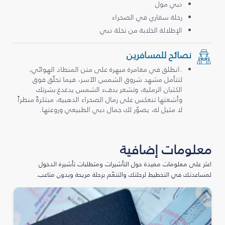
دبي مول
رحلة سفاري في الصحراء
الإطلالة الخلابة من نخلة دبي
نصائح للمسافرين
.انطلق في مغامرة مبهرة على متن المنطاد الهوائي،
لتتأمل مشهد شروق الشمس الآسر، فيما تحلّق فوق
الكثبان الرملية، وتشعر بدفء الشمس يدغدغ بشرتك
وأشعتها تنعكس على رمال الصحراء الذهبية، مبتكرةً منظراً
لا مثيل له، يصوّر لك جمال دبي الطبيعي وروعتها.
معلومات إضافية
اعثر على معلومات مفيدة حول التأشيرات ومتطلبات تأشيرة الدخول
لمساعدتك في التخطيط لرحلتك والتنعّم برحلة مريحة وبدون متاعب.