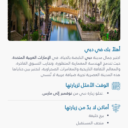
أهلاً بك في دبي
اختبر جمال مدينة
دبي
النابضة بالحياة، في
الإمارات العربية المتحدة
،
حيث تندمج الهندسة المعمارية المتطورة، وتجارب التسوق الفاخرة،
والمعالم الثقافة التاريخية والمغامرات الصحراوية، لتختبر بين حناياها
هذه المدينة العصرية تجربة ضيافة عربية لا تُنسى
الوقت الأمثل لزيارتها
.تحلو زيارة دبي من
نوفمبر إلى مارس
.
أماكن لا بدّ من زيارتها
برج خليفة
متحف المستقبل