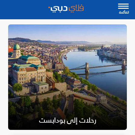
القأئمة
رحلات إلى بودابست