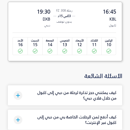
16:45
رحلة FZ 308
19:30
03س 15د
DXB
KBL
بدون توقف
كابول
دبي
الإثنين
الثلاثاء
الأربعاء
الخميس
الجمعة
السبت
الأحد
16
15
14
13
12
11
10
الأسئلة الشائعة
كيف يمكنني حجز تذكرة لرحلة من دبي إلى كابول
من خلال فلاي دبي؟
كيف أدفع ثمن الرحلات الخاصة بي من دبي إلى
كابول عبر الإنترنت؟