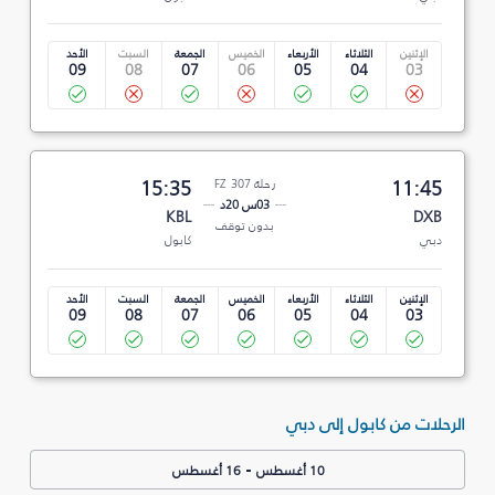
الإثنين
الثلاثاء
الأربعاء
الخميس
الجمعة
السبت
الأحد
09
08
07
06
05
04
03
11:45
رحلة FZ 307
15:35
03س 20د
KBL
DXB
بدون توقف
دبي
كابول
الإثنين
الثلاثاء
الأربعاء
الخميس
الجمعة
السبت
الأحد
09
08
07
06
05
04
03
الرحلات من كابول إلى دبي
-
10 أغسطس
16 أغسطس