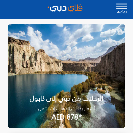
القأئمة
الرحلات من دبي إلى كابول
أسعار رحلات الذهاب ابتداءً من
*AED 878