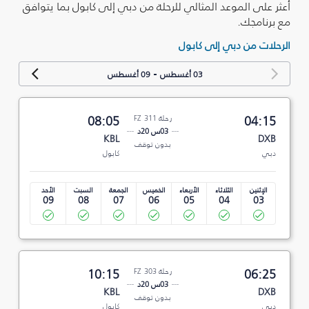
أعثر على الموعد المثالي للرحلة من دبي إلى كابول بما يتوافق
مع برنامجك.
الرحلات من دبي إلى كابول
-
03 أغسطس
09 أغسطس
04:15
رحلة FZ 311
08:05
03س 20د
KBL
DXB
بدون توقف
دبي
كابول
الإثنين
الثلاثاء
الأربعاء
الخميس
الجمعة
السبت
الأحد
09
08
07
06
05
04
03
06:25
رحلة FZ 303
10:15
03س 20د
KBL
DXB
بدون توقف
دبي
كابول